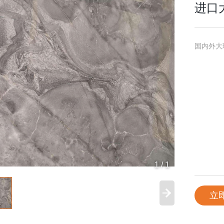
进口
国内外大
1
/
1
立