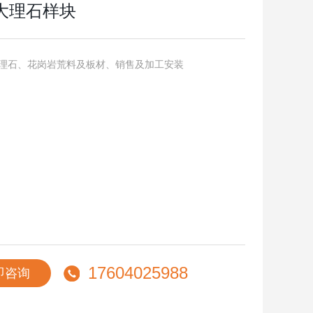
大理石样块
理石、花岗岩荒料及板材、销售及加工安装
17604025988
即咨询