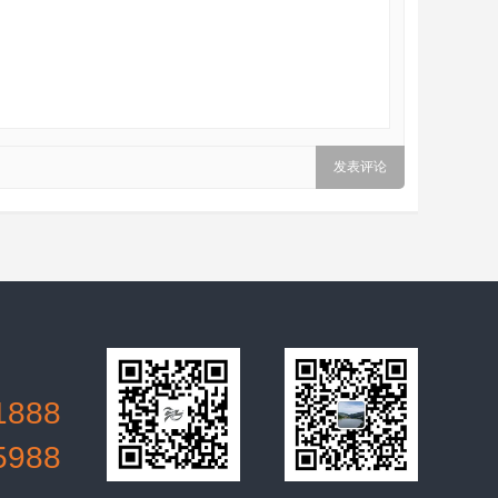
1888
5988